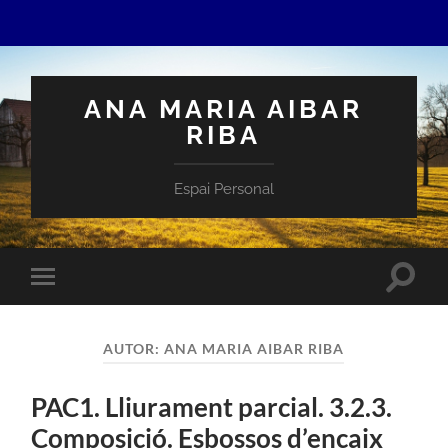
ANA MARIA AIBAR
RIBA
Espai Personal
Toggle
Toggle
search
mobile
field
menu
AUTOR:
ANA MARIA AIBAR RIBA
PAC1. Lliurament parcial. 3.2.3.
Composició. Esbossos d’encaix