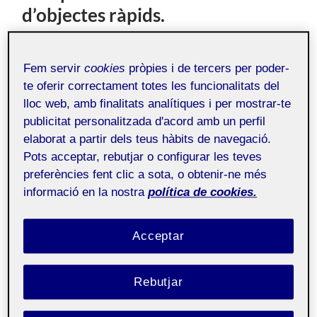
d’objectes ràpids.
7 OCTUBRE, 2021
/
0 COMENTARIS
Fem servir
cookies
pròpies i de tercers per poder-
Taller de dibuix i
Públic
te oferir correctament totes les funcionalitats del
expressió gràfica aula 2
lloc web, amb finalitats analítiques i per mostrar-te
publicitat personalitzada d'acord amb un perfil
elaborat a partir dels teus hàbits de navegació.
Per acomplir aquesta activitat, he optat per utilitzar
només tres elements, des de l’escola que no feia aquests
Pots acceptar, rebutjar o configurar les teves
tipus d’exercici i necessitava trobar l’harmonia entre el
preferències fent clic a sota, o obtenir-ne més
repte del dibuix i la comoditat amb l’objecte. Són tres
informació en la nostra
política de cookies.
estris de la mateixa família i que utilitzo sovint, quan
prenc el té, acció que em familiaritza amb els tres, tant de
Acceptar
forma visual com tàctil. Crec que tocar, sentir i observar
les matèries objecte de dibuix, és una pràctica que ens
facilita entendre allò que volen transmetre. Ha estat un
Rebutjar
exercici de preparació i entrenament molt interessant, la
línia del dibuix, canvia radicalment quan més s’escurça el