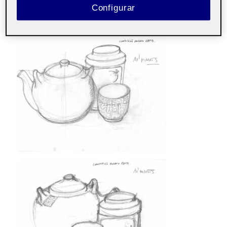
temps de realització i el resultat és un dibuix més lliure i
Configurar
dinàmic. Per realitzar els esbossos, he treballat amb
diferents nivells de duresa llapis, entre el 2B i 5B.