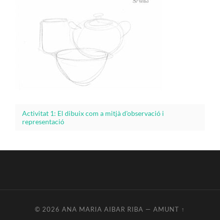
Activitat 1: El dibuix com a mitjà d'observació i
representació
© 2026
ANA MARIA AIBAR RIBA
—
AMUNT ↑